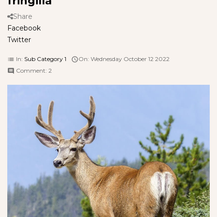
fringilla
Share
Facebook
Twitter
In:
Sub Category 1
On:
Wednesday
October
12
2022
list

Comment:
2
comment