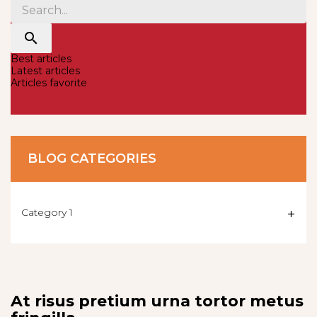

Best articles
Latest articles
Articles favorite
BLOG CATEGORIES
Category 1
add
At risus pretium urna tortor metus