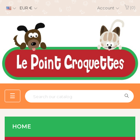
(0)
EUR €
Account
Toggle
☰
navigation
HOME