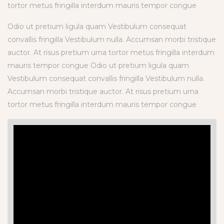
tortor metus fringilla interdum mauris tempor congue
Odio ut pretium ligula quam Vestibulum consequat
convallis fringilla Vestibulum nulla. Accumsan morbi tristique
auctor. At risus pretium urna tortor metus fringilla interdum
mauris tempor congue Odio ut pretium ligula quam
Vestibulum consequat convallis fringilla Vestibulum nulla.
Accumsan morbi tristique auctor. At risus pretium urna
tortor metus fringilla interdum mauris tempor congue