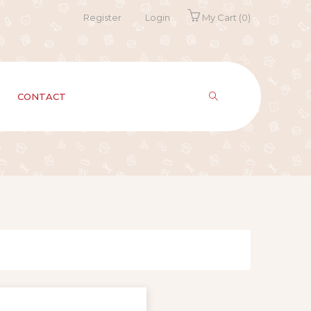
Register
Login
My Cart
(0)
CONTACT