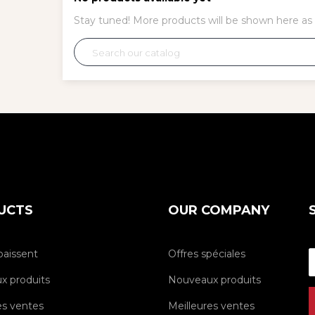
Stay tuned! More products will be shown here as
UCTS
OUR COMPANY
baissent
Offres spéciales
x produits
Nouveaux produits
es ventes
Meilleures ventes