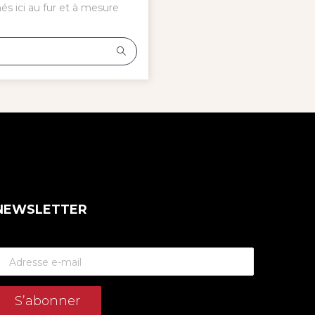
hés ici au fur et à mesure
NEWSLETTER
S’abonner