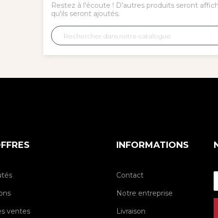
Restez à l'écoute ! D'autres produits seront affic
qu'ils seront ajoutés.
FFRES
INFORMATIONS
tés
Contact
ons
Notre entreprise
es ventes
Livraison